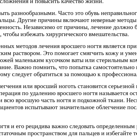
осложнения и повысить качество жизни.
ыть разнообразными. Часто это обувь неправильног
пальцы. Другие причины включают неверные методы 
енность. Независимо от причины, лечение должно 
, чтобы избежать хирургического вмешательства.
нных методов лечения вросшего ногтя является пр
ким раствором. Это помогает смягчить кожу и уме
кожей маленьким кусочком ваты или стерильным ко
ание. Важно помнить, что попытка самостоятельно
тому следует обратиться за помощью к профессиона
легчения или вросший ноготь становится серьезной
перация по удалению вросшего ногтя называется ос
и всю вросшую часть ногтя и подкожной ткани. Несм
ациентов испытывают значительное облегчение пос
гтя и его рецидива важно следовать определенным
статочным пространством для пальцев и избегайте 