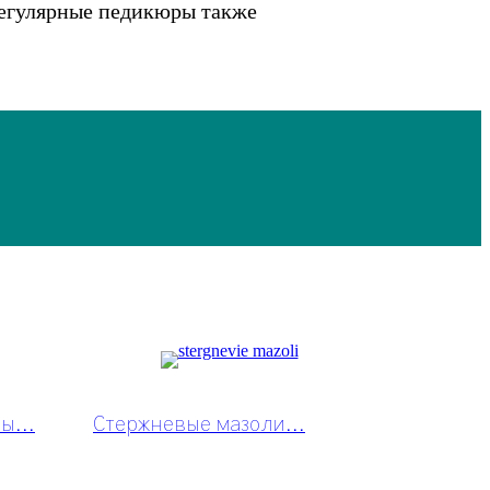
 Регулярные педикюры также
ы...
Стержневые мазоли...