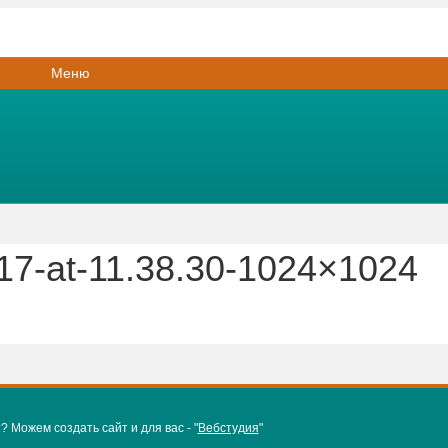
Меню
7-at-11.38.30-1024×1024
 Можем создать сайт и для вас - "
Вебстудия
"